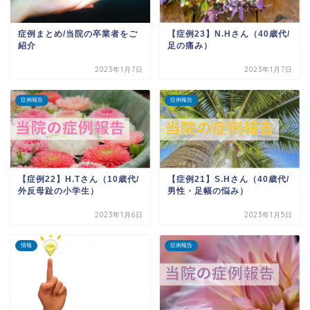
症例まとめ/当院の卒業者をご
【症例23】N.Hさん（40歳代/
紹介
足の痛み）
2023年1月7日
2023年1月7日
症例報告
症例報告
【症例22】H.Tさん（10歳代/
【症例21】S.Hさん（40歳代/
外反母趾の小学生）
男性・足幅の悩み）
2023年1月6日
2023年1月5日
情報
症例報告