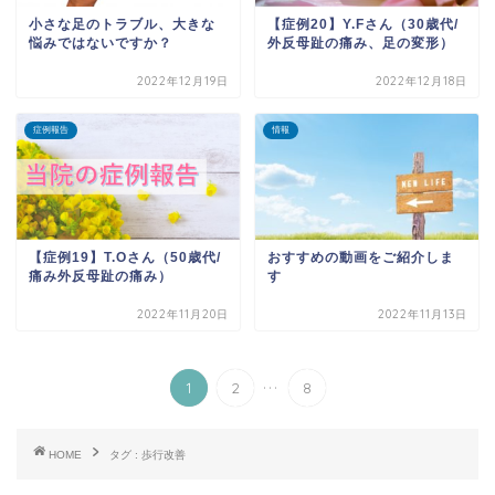
小さな足のトラブル、大きな
【症例20】Y.Fさん（30歳代/
悩みではないですか？
外反母趾の痛み、足の変形）
2022年12月19日
2022年12月18日
症例報告
情報
【症例19】T.Oさん（50歳代/
おすすめの動画をご紹介しま
痛み外反母趾の痛み）
す
2022年11月20日
2022年11月13日
...
1
2
8
HOME
タグ : 歩行改善