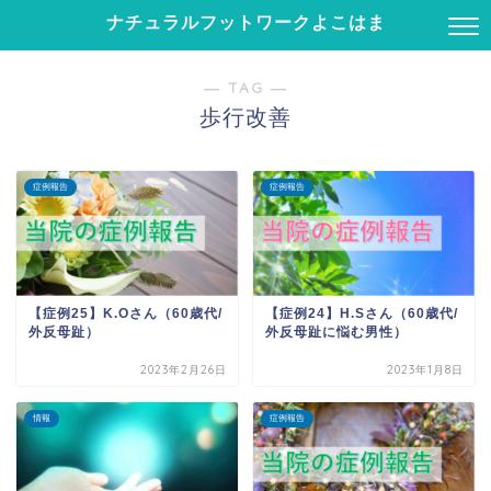
ナチュラルフットワークよこはま
― TAG ―
歩行改善
症例報告
症例報告
【症例25】K.Oさん（60歳代/
【症例24】H.Sさん（60歳代/
外反母趾）
外反母趾に悩む男性）
2023年2月26日
2023年1月8日
情報
症例報告