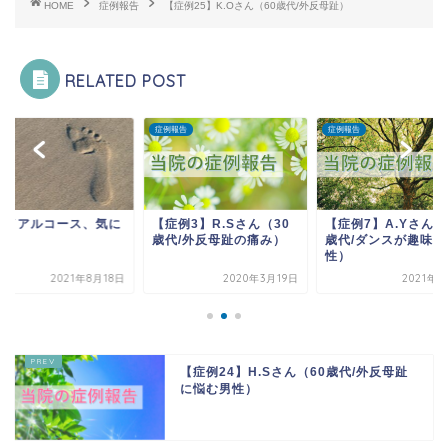
HOME
症例報告
【症例25】K.Oさん（60歳代/外反母趾）
RELATED POST
症例報告
症例報告
ライアルコース、気に
【症例3】R.Sさん（30
【症例7】A.Yさん（
る？
歳代/外反母趾の痛み）
歳代/ダンスが趣味の
性）
2021年8月18日
2020年3月19日
2021年2
【症例24】H.Sさん（60歳代/外反母趾
に悩む男性）