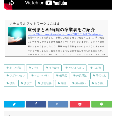
ナチュラルフットワークよこはま
症例まとめ/当院の卒業者をご紹介
https://footcare-kamakura.com/2023/01/07/matome_patient1
当院のメソッドを終了し、皆様にご紹介させていただくことに了承いただ
いた方をウェブサイトにて掲載させていただいていますが、そこそこの症
例がたまってきましたので、興味のある症例を拾いやすいようにまとめペ
ージを作成しました。皆様と同じような症状で悩んでおられる方たちが、
歩行指導でどれだけ変化があったかをササっと見ることができますよ！(抜
粋記事になりますので、もし「もっと見たい！」という方はこちらからご
確認ください）痛みで悩んでおられた方痛みが主訴で悩んでおられた方た
あしが痛い
いたい
うきゆび
がいはんぼし
しびれ
ちのご紹介です。ほかの方法や施術を…
ひざがいたい
へんぺいそく
偏平足
外反母趾
手術なし
横浜
歩き方
歩行改善
浮指
膝が痛い
足が痛い