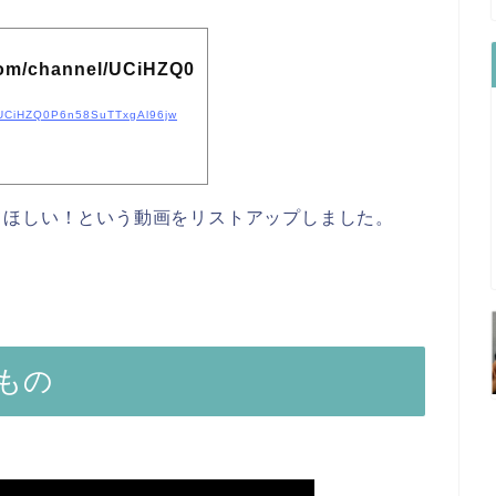
com/channel/UCiHZQ0
l/UCiHZQ0P6n58SuTTxgAl96jw
てほしい！という動画をリストアップしました。
もの