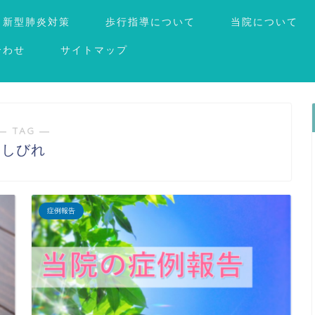
新型肺炎対策
歩行指導について
当院について
合わせ
サイトマップ
― TAG ―
しびれ
症例報告