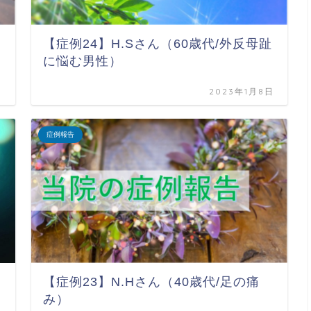
【症例24】H.Sさん（60歳代/外反母趾
に悩む男性）
日
2023年1月8日
症例報告
【症例23】N.Hさん（40歳代/足の痛
み）