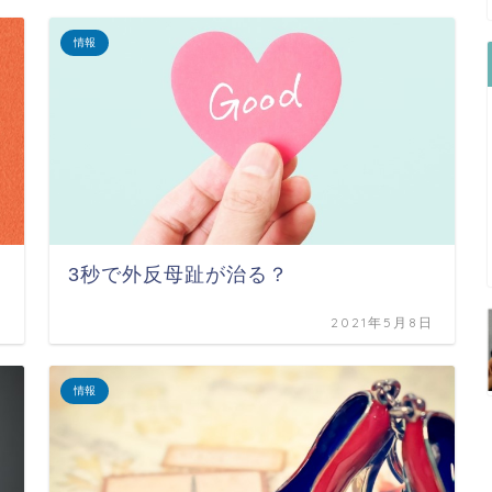
情報
と
3秒で外反母趾が治る？
日
2021年5月8日
情報