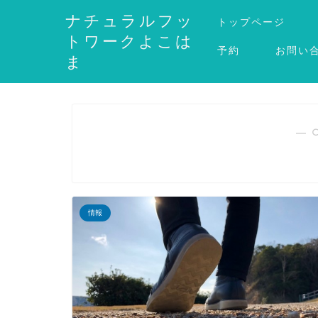
ナチュラルフッ
トップページ
トワークよこは
予約
お問い
ま
― 
情報