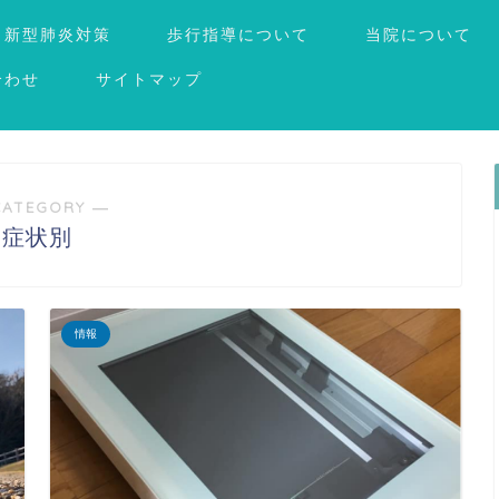
新型肺炎対策
歩行指導について
当院について
合わせ
サイトマップ
CATEGORY ―
症状別
情報