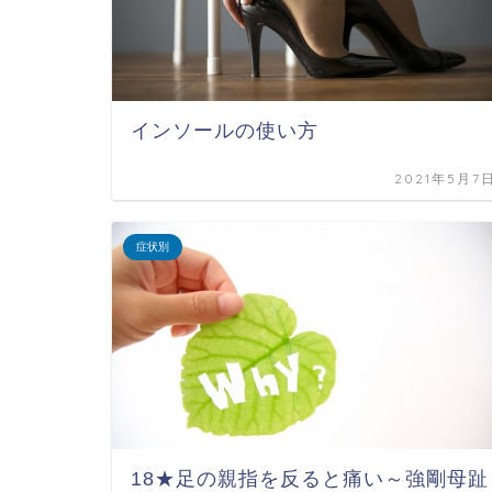
インソールの使い方
2021年5月7
症状別
18★足の親指を反ると痛い～強剛母趾