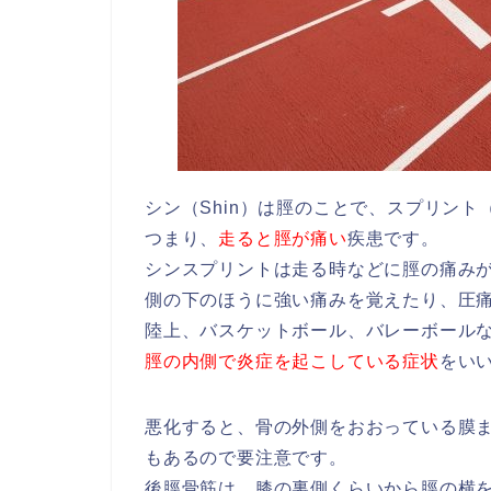
シン（Shin）は脛のことで、スプリント（
つまり、
走ると脛が痛い
疾患です。
シンスプリントは走る時などに脛の痛み
側の下のほうに強い痛みを覚えたり、圧
陸上、バスケットボール、バレーボール
脛の内側で炎症を起こしている症状
をい
悪化すると、骨の外側をおおっている膜
もあるので要注意です。
後脛骨筋は、膝の裏側くらいから脛の横