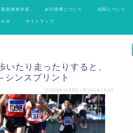
新型肺炎対策
歩行指導について
当院について
合わせ
サイトマップ
…歩いたり走ったりすると、
～シンスプリント
2019年10月8日
/
2021年1月9日