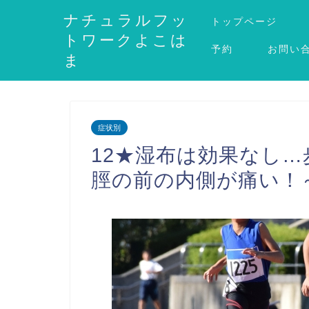
ナチュラルフッ
トップページ
トワークよこは
予約
お問い
ま
症状別
12★湿布は効果なし
脛の前の内側が痛い！