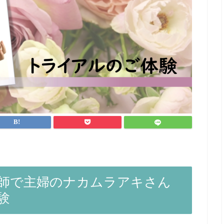
師で主婦のナカムラアキさん
験