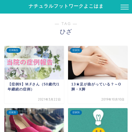
ナチュラルフットワークよこはま
― TAG ―
ひざ
症例報告
症状別
【症例9】M.Fさん（50歳代/1
13★足が曲がっている？～O
年継続の症例）
脚・X脚
2021年3月22日
2019年10月10日
症状別
症状別