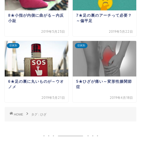
8★小指が内側に曲がる～内反
7★足の裏のアーチって必要？
小趾
～偏平足
2019年5月23日
2019年5月22日
症状別
症状別
6★足の裏に丸いものが～ウオ
5★ひざが痛い～変形性膝関節
ノメ
症
2019年5月21日
2019年4月18日
HOME
タグ : ひざ