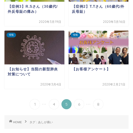
【症例3】R.Sさん（30歳代/
【症例2】T.Tさん（60歳代/外
外反母趾の痛み）
反母趾）
2020年3月19日
2020年3月16日
情報
情報
【お知らせ】当院の新型肺炎
【お客様アンケート】
対策について
2020年3月4日
2020年2月21日
...
...
1
4
5
6
8
HOME
タグ : あしが痛い