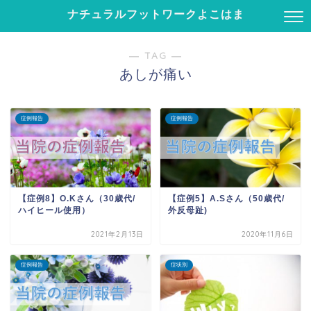
ナチュラルフットワークよこはま
― TAG ―
あしが痛い
症例報告
症例報告
【症例8】O.Kさん（30歳代/
【症例5】A.Sさん（50歳代/
ハイヒール使用）
外反母趾)
2021年2月13日
2020年11月6日
症例報告
症状別