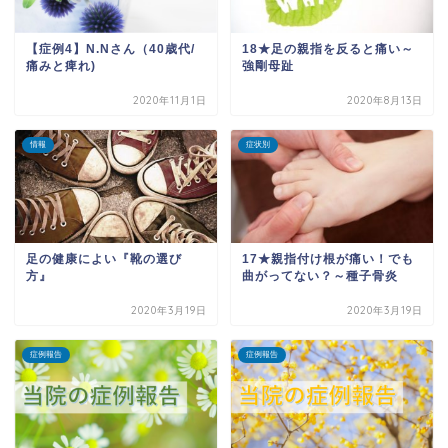
【症例4】N.Nさん（40歳代/
18★足の親指を反ると痛い～
痛みと痺れ)
強剛母趾
2020年11月1日
2020年8月13日
情報
症状別
足の健康によい『靴の選び
17★親指付け根が痛い！でも
方』
曲がってない？～種子骨炎
2020年3月19日
2020年3月19日
症例報告
症例報告