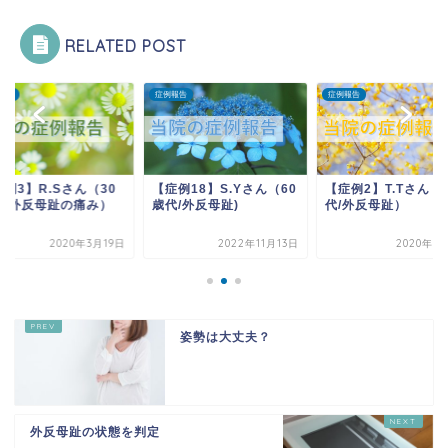
RELATED POST
報告
症例報告
症例報告
例3】R.Sさん（30
【症例18】S.Yさん（60
【症例2】T.Tさん（
代/外反母趾の痛み）
歳代/外反母趾)
代/外反母趾）
2020年3月19日
2022年11月13日
2020年3
姿勢は大丈夫？
外反母趾の状態を判定