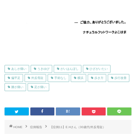
あしが痛い
うきゆび
がいはんぼし
ひざがいたい
偏平足
外反母趾
手術なし
横浜
歩き方
歩行改善
膝が痛い
足が痛い
HOME
症例報告
【症例11】E.Hさん（30歳代/外反母趾）