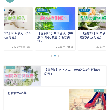
報告
症例報告
症例報告
例17】K.Aさん（30
【症例24】H.Sさん（60
【症例25】K.Oさん
代/外反母趾）
歳代/外反母趾に悩む男
歳代/外反母趾）
性）
2022年8月15日
2023年1月8日
2023年2月
【症例9】M.Fさん（50歳代/1年継続の
症例）
おすすめの靴