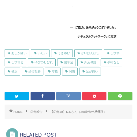
あしが痛い
いたい
うきゆび
がいはんぼし
しびれ
しびれる
ゆびのしびれ
偏平足
外反母趾
手術なし
横浜
歩行改善
浮指
湘南
足が痛い
HOME
症例報告
【症例10】K.Nさん（30歳代/外反母趾）
RELATED POST