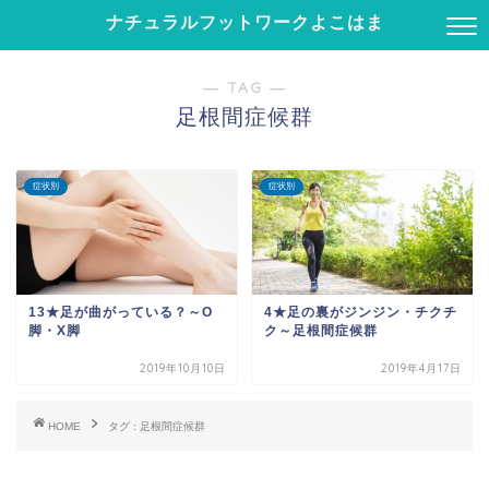
ナチュラルフットワークよこはま
― TAG ―
足根間症候群
症状別
症状別
13★足が曲がっている？～O
4★足の裏がジンジン・チクチ
脚・X脚
ク～足根間症候群
2019年10月10日
2019年4月17日
HOME
タグ : 足根間症候群