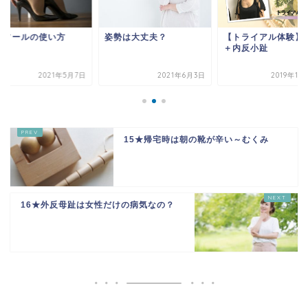
ンソールの使い方
姿勢は大丈夫？
【トライアル体験】
＋内反小趾
2021年5月7日
2021年6月3日
2019年11
15★帰宅時は朝の靴が辛い～むくみ
16★外反母趾は女性だけの病気なの？