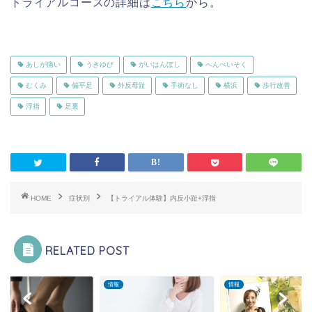
トライアルコースの詳細は
こちら
から。
あしが痛い
うきゆび
がいはんぼし
へんぺいそく
むくみ
偏平足
外反母趾
手術なし
横浜
歩行改善
浮指
足裏
HOME
症状別
【トライアル体験】内反小趾+浮指
RELATED POST
情報
情報