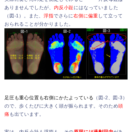
ありませんでしたが、
内反小趾
にはなっていました
（図-1）。また、
浮指
でさらに
右側に偏重
して立って
おられることが分かりました。
足圧も重心位置も右側にかたよっている
（図-2、図-3）
ので、歩くたびに大きく頭が振られます。そのため
頭
痛
も出ています。
実は、内反小趾も浮指も、その
原因には過剰回内
があ