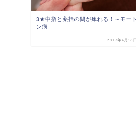
3★中指と薬指の間が痺れる！～モー
ン病
2019年4月16