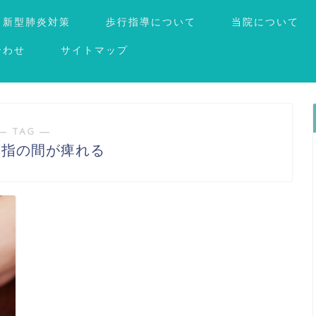
新型肺炎対策
歩行指導について
当院について
合わせ
サイトマップ
― TAG ―
薬指の間が痺れる