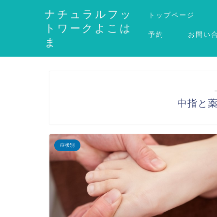
ナチュラルフッ
トップページ
トワークよこは
予約
お問い
ま
中指と
症状別