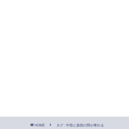
HOME
タグ : 中指と薬指の間が痺れる