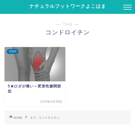
ナチュラルフットワークよこはま
― TAG ―
コンドロイチン
症状別
5★ひざが痛い～変形性膝関節
症
2019年4月18日
HOME
タグ : コンドロイチン