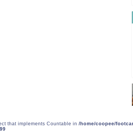
ject that implements Countable in
/home/coopee/footca
99