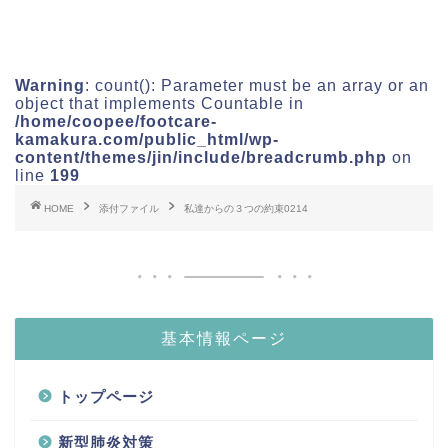
Warning
: count(): Parameter must be an array or an
object that implements Countable in
/home/coopee/footcare-
kamakura.com/public_html/wp-
content/themes/jin/include/breadcrumb.php
on
line
199
HOME
添付ファイル
私達からの３つの約束0214
基本情報ページ
トップページ
新型肺炎対策