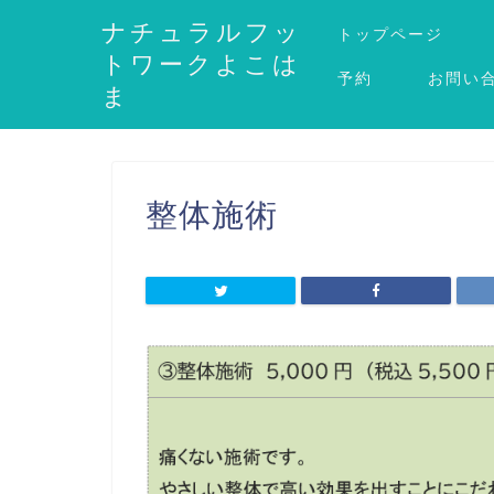
ナチュラルフッ
トップページ
トワークよこは
予約
お問い
ま
整体施術