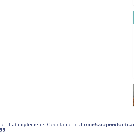
ject that implements Countable in
/home/coopee/footca
99