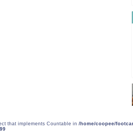
ject that implements Countable in
/home/coopee/footca
99