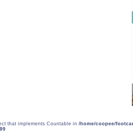
ject that implements Countable in
/home/coopee/footca
99