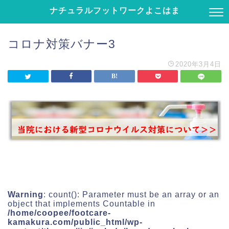
ナチュラルフットワークよこはま
コロナ対策バナー3
2020年3月4日
Warning
: count(): Parameter must be an array or an
object that implements Countable in
/home/coopee/footcare-
kamakura.com/public_html/wp-