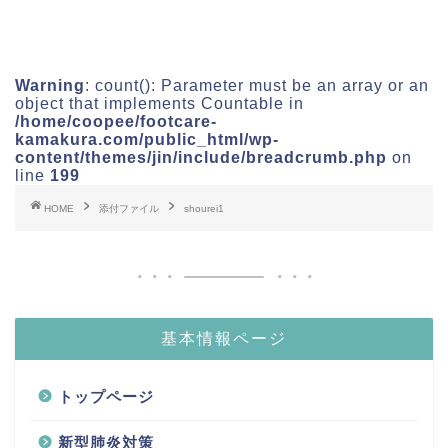
Warning
: count(): Parameter must be an array or an
object that implements Countable in
/home/coopee/footcare-
kamakura.com/public_html/wp-
content/themes/jin/include/breadcrumb.php
on
line
199
HOME
添付ファイル
shourei1
基本情報ページ
トップページ
新型肺炎対策