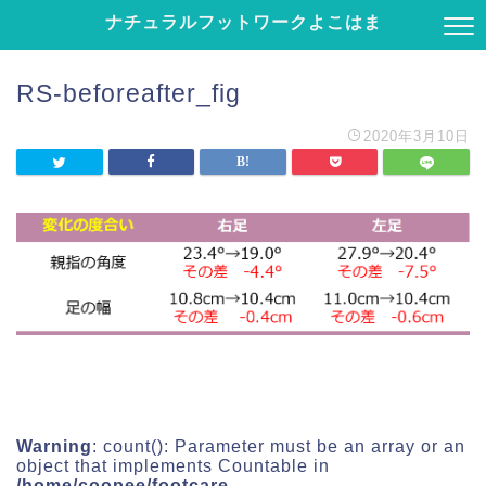
ナチュラルフットワークよこはま
RS-beforeafter_fig
2020年3月10日
Warning
: count(): Parameter must be an array or an
object that implements Countable in
/home/coopee/footcare-