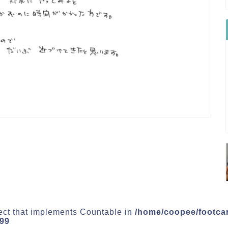
ject that implements Countable in
/home/coopee/footca
99