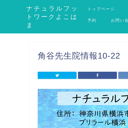
ナチュラルフッ
トップページ
トワークよこは
予約
お問い
ま
角谷先生院情報10-22