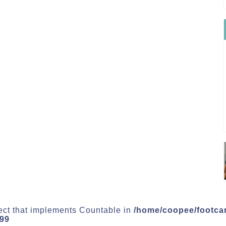
ject that implements Countable in
/home/coopee/footca
99