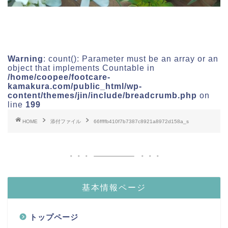
Warning
: count(): Parameter must be an array or an
object that implements Countable in
/home/coopee/footcare-
kamakura.com/public_html/wp-
content/themes/jin/include/breadcrumb.php
on
line
199
HOME
添付ファイル
66ffffb410f7b7387c8921a8972d158a_s
基本情報ページ
トップページ