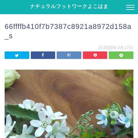
ナチュラルフットワークよこはま
66ffffb410f7b7387c8921a8972d158a
_s
2020年3月17日