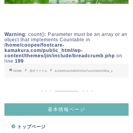
Warning
: count(): Parameter must be an array or an
object that implements Countable in
/home/coopee/footcare-
kamakura.com/public_html/wp-
content/themes/jin/include/breadcrumb.php
on
line
199
HOME
添付ファイル
4c26d91be5d84542bd7ed110bbf1f90a_s
基本情報ページ
トップページ