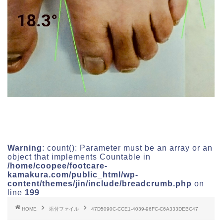
Warning
: count(): Parameter must be an array or an
object that implements Countable in
/home/coopee/footcare-
kamakura.com/public_html/wp-
content/themes/jin/include/breadcrumb.php
on
line
199
HOME
添付ファイル
47D5090C-CCE1-4039-96FC-C6A333DEBC47