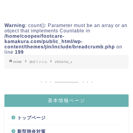
Warning
: count(): Parameter must be an array or an
object that implements Countable in
/home/coopee/footcare-
kamakura.com/public_html/wp-
content/themes/jin/include/breadcrumb.php
on
line
199
HOME
添付ファイル
25504781_s
基本情報ページ
トップページ
新型肺炎対策