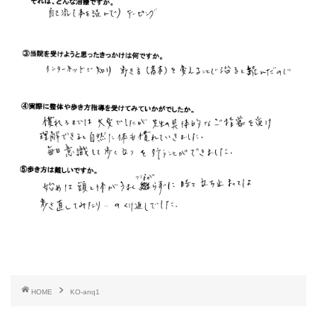
HOME
KO-anq1