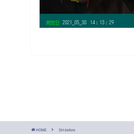
HOME
SH-before