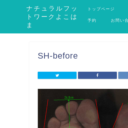
ナチュラルフッ
トップページ
トワークよこは
予約
お問い
ま
SH-before