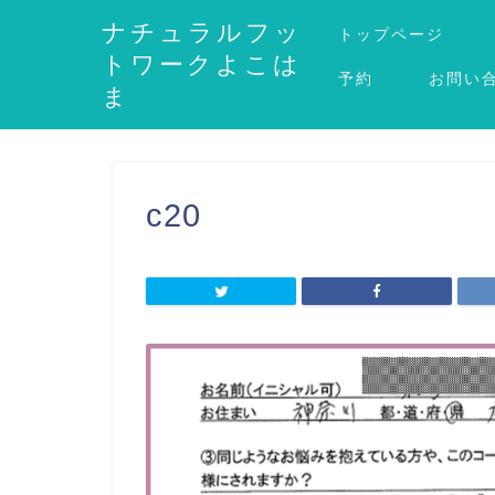
ナチュラルフッ
トップページ
トワークよこは
予約
お問い
ま
c20